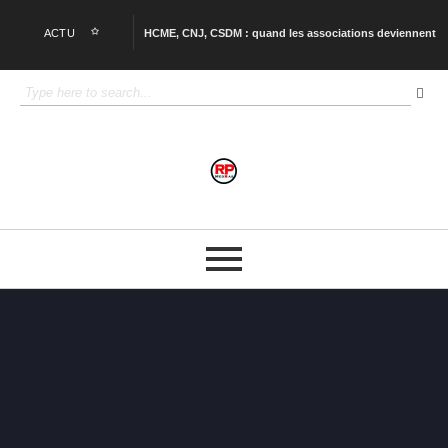
ACTU
Macky Sall annonce son retour au Sénégal pour rencontrer Bassirou Diomaye Faye
HCME, CNJ, CSDM : quand les associations deviennent des