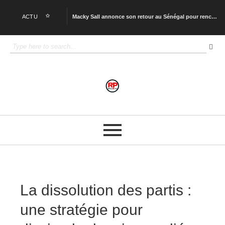
ACTU
Macky Sall annonce son retour au Sénégal pour rencontrer Bassirou Diomaye Faye
HCME, CNJ, CSDM : quand les associations deviennent des escaliers politiques.
Le Mémorandum d’Islamabad : décryptage d’un accord historique entre Washington et Téhéran
Mercato RC Lens : si Mamadou Sangaré part pour moins de 100 millions d’euros, Lens sera considéré comme un mauvais négociateur.
Yves Bissouma quitte officiellement Tottenham.
Procès Musk vs Altman : le moment où l’intelligence artificielle change de nature.
Mali : la lettre ouverte de Maitre Balla Cissé.
La Chine a-t-elle déjà pris l’avantage dans la course technologique ?
Les déplacements d’Oumar Mariko interrogent autant qu’ils éclairent.
La variété française était plus sale que le rap d’aujourd’hui.
La dissolution des partis :
une stratégie pour