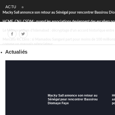
ACTU
Macky Sall annonce son retour au Sénégal pour rencontrer Bassirou Di
HCME, CNJ, CSDM : quand les associations deviennent des escaliers pol
Le Mémorandum d’Islamabad : décryptage d’un accord historique entre
Mercato RC Lens : si Mamadou Sangaré part pour moins de 100 millions 
comme un mauvais négociateur.
Yves Bissouma quitte officiellement Tottenham.
Actualiés
Procès Musk vs Altman : le moment où l’intelligence artificielle change d
Mali : la lettre ouverte de Maitre Balla Cissé.
La Chine a-t-elle déjà pris l’avantage dans la course technologique ?
Les déplacements d’Oumar Mariko interrogent autant qu’ils éclairent.
La variété française était plus sale que le rap d’aujourd’hui.
Macky Sall annonce son retour au
H
Sénégal pour rencontrer Bassirou
a
Diomaye Faye
po