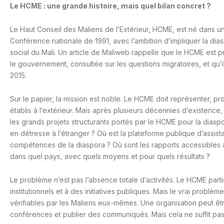
Le HCME : une grande histoire, mais quel bilan concret ?
Le Haut Conseil des Maliens de l’Extérieur, HCME, est né dans un 
Conférence nationale de 1991, avec l’ambition d’impliquer la d
social du Mali. Un article de Maliweb rappelle que le HCME est 
le gouvernement, consultée sur les questions migratoires, et q
2015.
Sur le papier, la mission est noble. Le HCME doit représenter, pro
établis à l’extérieur. Mais après plusieurs décennies d’existence,
les grands projets structurants portés par le HCME pour la diasp
en détresse à l’étranger ? Où est la plateforme publique d’assist
compétences de la diaspora ? Où sont les rapports accessibles a
dans quel pays, avec quels moyens et pour quels résultats ?
Le problème n’est pas l’absence totale d’activités. Le HCME part
institutionnels et à des initiatives publiques. Mais le vrai problèm
vérifiables par les Maliens eux-mêmes. Une organisation peut être
conférences et publier des communiqués. Mais cela ne suffit pas à