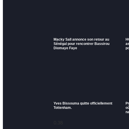
Macky Sall annonce son retour au
H
Sénégal pour rencontrer Bassirou
a
Diomaye Faye
po
Yves Bissouma quitte officiellement
P
Tottenham.
où
na