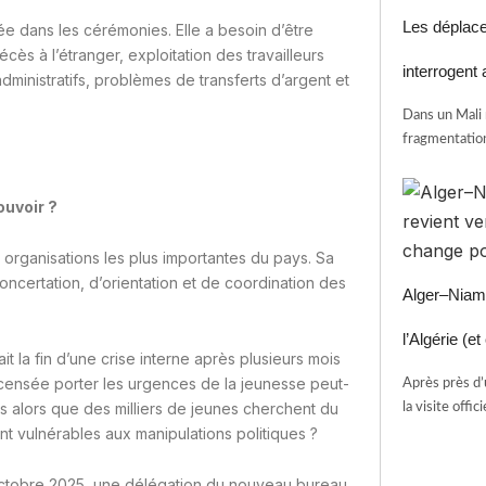
Les déplac
e dans les cérémonies. Elle a besoin d’être
cès à l’étranger, exploitation des travailleurs
interrogent a
dministratifs, problèmes de transferts d’argent et
Dans un Mali m
fragmentation
ouvoir ?
 organisations les plus importantes du pays. Sa
ncertation, d’orientation et de coordination des
Alger–Niame
l’Algérie (e
it la fin d’une crise interne après plusieurs mois
censée porter les urgences de la jeunesse peut-
Après près d’
s alors que des milliers de jeunes cherchent du
la visite officie
ent vulnérables aux manipulations politiques ?
n octobre 2025, une délégation du nouveau bureau