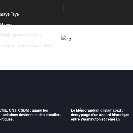
omaye Faye
itiques.
 Washington et Téhéran
d’euros, Lens sera considéré
e nature.
CME, CNJ, CSDM : quand les
Le Mémorandum d’Islamabad :
ssociations deviennent des escaliers
décryptage d’un accord historique
litiques.
entre Washington et Téhéran