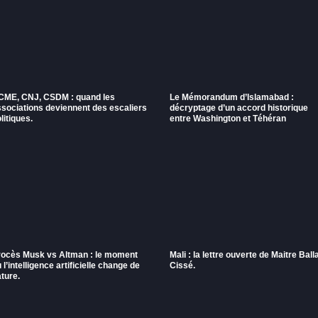
CME, CNJ, CSDM : quand les
Le Mémorandum d’Islamabad :
ssociations deviennent des escaliers
décryptage d’un accord historique
litiques.
entre Washington et Téhéran
rocès Musk vs Altman : le moment
Mali : la lettre ouverte de Maitre Ball
 l’intelligence artificielle change de
Cissé.
ture.