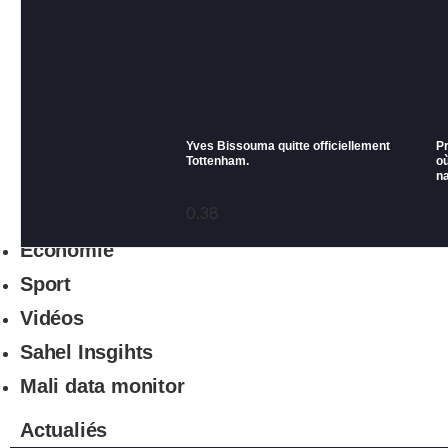
Yves Bissouma quitte officiellement
P
Tottenham.
où
na
Economie
Sport
Vidéos
Sahel Insgihts
Mali data monitor
Actualiés