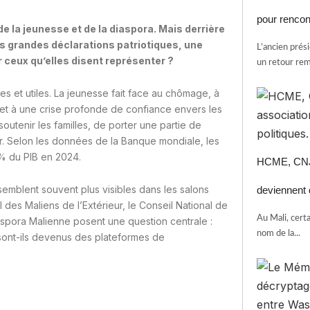
pour renco
e la jeunesse et de la diaspora. Mais derrière
les grandes déclarations patriotiques, une
L’ancien prés
 ceux qu’elles disent représenter ?
un retour rem
les et utiles. La jeunesse fait face au chômage, à
 et à une crise profonde de confiance envers les
 soutenir les familles, de porter une partie de
ur. Selon les données de la Banque mondiale, les
 % du PIB en 2024.
HCME, CNJ,
semblent souvent plus visibles dans les salons
deviennent d
l des Maliens de l’Extérieur, le Conseil National de
Au Mali, cert
aspora Malienne posent une question centrale :
nom de la...
sont-ils devenus des plateformes de