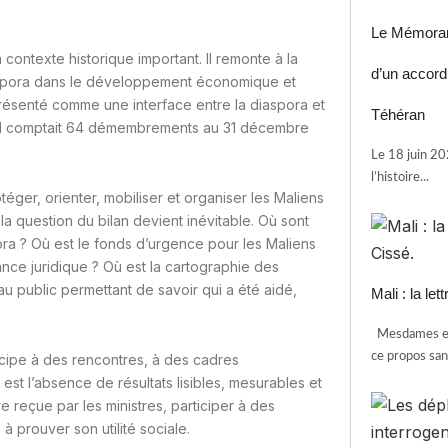
Le Mémoran
contexte historique important. Il remonte à la
d’un accord
iaspora dans le développement économique et
présenté comme une interface entre la diaspora et
Téhéran
u’il comptait 64 démembrements au 31 décembre
Le 18 juin 2
l’histoire...
téger, orienter, mobiliser et organiser les Maliens
 la question du bilan devient inévitable. Où sont
ora ? Où est le fonds d’urgence pour les Maliens
ance juridique ? Où est la cartographie des
u public permettant de savoir qui a été aidé,
Mali : la le
Mesdames et
ce propos sans
icipe à des rencontres, à des cadres
e est l’absence de résultats lisibles, mesurables et
 reçue par les ministres, participer à des
 prouver son utilité sociale.