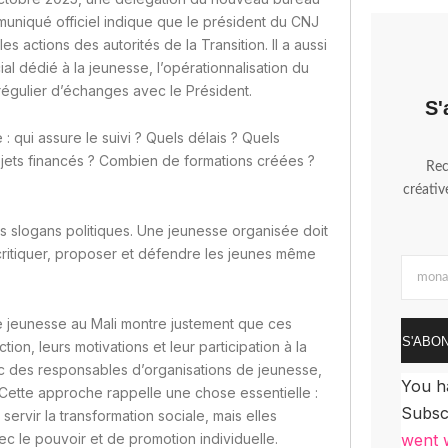
muniqué officiel indique que le président du CNJ
s actions des autorités de la Transition. Il a aussi
l dédié à la jeunesse, l’opérationnalisation du
régulier d’échanges avec le Président.
S'
 qui assure le suivi ? Quels délais ? Quels
jets financés ? Combien de formations créées ?
Rec
créative
 slogans politiques. Une jeunesse organisée doit
 critiquer, proposer et défendre les jeunes même
e jeunesse au Mali montre justement que ces
S'ABO
ion, leurs motivations et leur participation à la
ec des responsables d’organisations de jeunesse,
You h
Cette approche rappelle une chose essentielle :
Subsc
ervir la transformation sociale, mais elles
c le pouvoir et de promotion individuelle.
went w