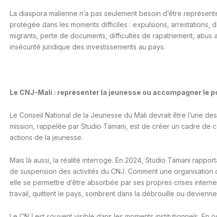
La diaspora malienne n’a pas seulement besoin d’être représenté
protégée dans les moments difficiles : expulsions, arrestations, dé
migrants, perte de documents, difficultés de rapatriement, abus a
insécurité juridique des investissements au pays.
Le CNJ-Mali : représenter la jeunesse ou accompagner le p
Le Conseil National de la Jeunesse du Mali devrait être l’une des
mission, rappelée par Studio Tamani, est de créer un cadre de co
actions de la jeunesse.
Mais là aussi, la réalité interroge. En 2024, Studio Tamani rapporta
de suspension des activités du CNJ. Comment une organisation 
elle se permettre d’être absorbée par ses propres crises interne
travail, quittent le pays, sombrent dans la débrouille ou devienn
Le CNJ est souvent visible dans les moments institutionnels. E