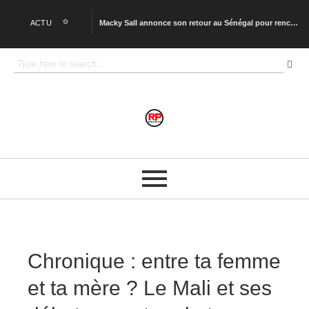
ACTU
Macky Sall annonce son retour au Sénégal pour rencontrer Bassirou Diomaye Faye
HCME, CNJ, CSDM : quand les associations deviennent des escaliers politiques.
Le Mémorandum d’Islamabad : décryptage d’un accord historique entre Washington et Téhéran
Mercato RC Lens : si Mamadou Sangaré part pour moins de 100 millions d’euros, Lens sera considéré comme un mauvais négociateur.
Yves Bissouma quitte officiellement Tottenham.
Procès Musk vs Altman : le moment où l’intelligence artificielle change de nature.
Mali : la lettre ouverte de Maitre Balla Cissé.
La Chine a-t-elle déjà pris l’avantage dans la course technologique ?
Les déplacements d’Oumar Mariko interrogent autant qu’ils éclairent.
La variété française était plus sale que le rap d’aujourd’hui.
Chronique : entre ta femme
et ta mère ? Le Mali et ses